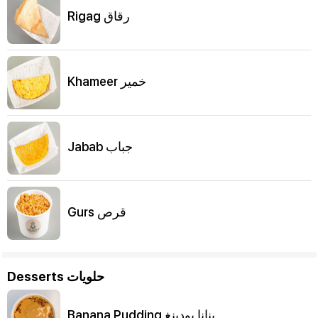
Rigag رقاق
Khameer خمير
Jabab جباب
Gurs قرص
Desserts حلويات
Banana Pudding بنانا بودينغ